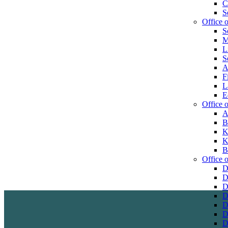
C
S
Office 
S
M
L
S
A
F
L
E
Office o
A
B
K
K
B
Office o
D
D
D
D
D
D
D