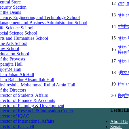
entral Store
12
মেধা, 
ecurity Section
of the Deans
13
খুবির ১
cience, Engineering and Technology School
anagement and Business Administration School
14
সম্মিলি
ife Science School
ocial Science School
15
খুবিতে ই
rts and Humanities School
ine Arts School
খুবিতে 
aw School
16
দিনব্যাপ
ducation School
f the Provosts
17
খুবিতে 
parajita Hall
ijoy'24 Hall
18
খুবিতে 
han Jahan Ali Hall
han Bahadur Ahsanullah Hall
19
শিক্ষা
irshreshtha Mohammad Ruhul Amin Hall
f the Directors
irector of Students' Affairs
20
বিশ্বব
irector of Finance & Accounts
irector of Planning & Development
Useful Li
irector of Research & Innovation Center
irector of IQAC
irector of International Affairs
About Us
irector of ICT Cell
Senate