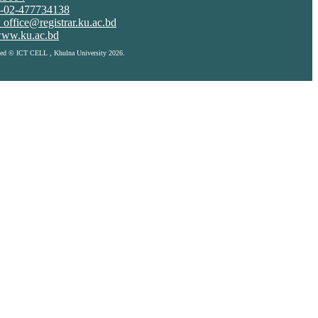
8-02-477734138
 office@registrar.ku.ac.bd
ww.ku.ac.bd
rved © ICT CELL , Khulna University 2026.