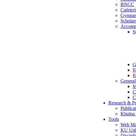
BNCC
Cafeteri
Gymna
Scholar
Accomm
S
G
R
R
General
M
C
C
Research & Pu
Publica
Khulna 
Tools
Web Ma
KU Util
Discipli