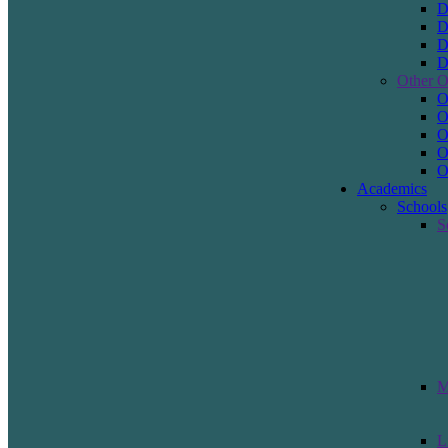
D
D
D
D
Other O
O
O
O
O
O
Academics
Schools
S
M
L