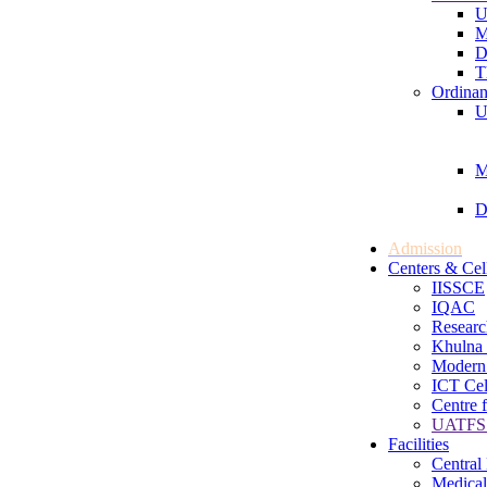
U
M
D
T
Ordinan
U
M
D
Admission
Centers & Cel
IISSCE
IQAC
Researc
Khulna 
Modern
ICT Cel
Centre 
UATFS 
Facilities
Central
Medical