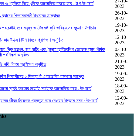
27-10-
মনন ও প্রতিভা দিয়ে খুবিকে আলোকিত করতে হবে : উপ-উপাচার্য
2023
26-10-
৯ ব্যাচের শিক্ষাসমাপনী উৎসবের উদ্বোধন
2023
19-10-
ত প্রচেষ্টাই হবে সমৃদ্ধ ও টেকসই কৃষি ভবিষ্যতের সূচনা : উপাচার্য
2023
12-10-
নকাম ট্যাক্স রিটার্ন বিষয়ে প্রশিক্ষণ অনুষ্ঠিত
2023
‘জব-প্রিপারেশন, জব-হান্টিং এবং ইন্ট্রাপ্রেনিউরশিপ ডেভেলপমেন্ট’ শীর্ষক
03-10-
ী প্রশিক্ষণ অনুষ্ঠিত
2023
21-09-
ডি-নথি বিষয়ে প্রশিক্ষণ অনুষ্ঠিত
2023
19-09-
নবীন শিক্ষার্থীদের ৫ দিনব্যাপী একাডেমিক কর্মশালা সমাপ্ত
2023
18-09-
র আলো সূর্যের আলোর মতোই সবাইকে আলোকিত করে : উপাচার্য
2023
12-09-
িদ্যালয় জীবন নিজেকে প্রস্তুত করে নেওয়ার উত্তম সময় : উপাচার্য
2023
nks