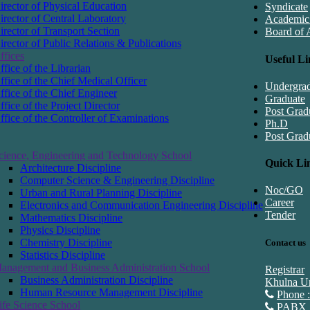
irector of Physical Education
Syndicate
irector of Central Laboratory
Academic
irector of Transport Section
Board of 
irector of Public Relations & Publications
ffices
Useful Li
ffice of the Librarian
ffice of the Chief Medical Officer
Undergra
ffice of the Chief Engineer
Graduate
ffice of the Project Director
Post Grad
ffice of the Controller of Examinations
Ph.D
Post Grad
cience, Engineering and Technology School
Quick Li
Architecture Discipline
Computer Science & Engineering Discipline
Noc/GO
Urban and Rural Planning Discipline
Career
Electronics and Communication Engineering Discipline
Tender
Mathematics Discipline
Physics Discipline
Chemistry Discipline
Contact us
Statistics Discipline
anagement and Business Administration School
Registrar
Business Administration Discipline
Khulna Un
Human Resource Management Discipline
Phone 
ife Science School
PABX 