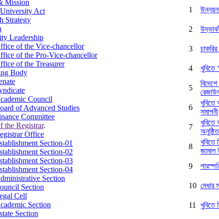
& Mission
1
উন্নয়নশ
University Act
h Strategy
n
2
উদ্ভাবন
ity Leadership
ffice of the Vice-chancellor
3
চাকরির
ffice of the Pro-Vice-chancellor
ffice of the Treasurer
4
খুবিতে 
ing Body
enate
বিদেশে 
5
yndicate
রেজাউ
cademic Council
খুবিতে
6
oard of Advanced Studies
সমাপনী
inance Committee
খুবিতে
f the Registrar
.
7
অনুষ্ঠিত
egistrar Office
খুবিতে
stablishment Section-01
8
জামাল উ
stablishment Section-02
stablishment Section-03
9
পারস্পর
stablishment Section-04
dministrative Section
10
মেধার স
ouncil Section
egal Cell
cademic Section
11
খুবিতে
state Section