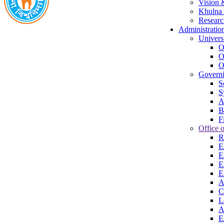
Vision 
Khulna 
Researc
Administratio
Univers
O
O
O
Govern
S
S
A
B
F
Office o
R
E
E
E
E
A
C
L
A
E