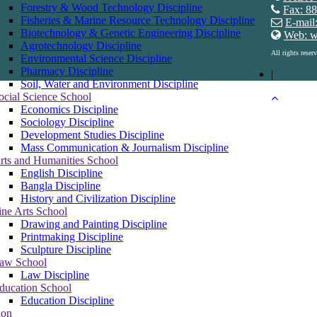
Forestry & Wood Technology Discipline
Fax: 8
Fisheries & Marine Resource Technology Discipline
E-mail:
Biotechnology & Genetic Engineering Discipline
Web: w
Agrotechnology Discipline
All rights rese
Environmental Science Discipline
Pharmacy Discipline
|
Soil, Water and Environment Discipline
ocial Science School
Economics Discipline
Sociology Discipline
Development Studies Discipline
Mass Communication & Journalism Discipline
rts and Humanities School
English Discipline
Bangla Discipline
History and Civilization Discipline
ine Arts School
Drawing and Painting Discipline
Printmaking Discipline
Sculpture Discipline
aw School
Law Discipline
ducation School
Education Discipline
ion