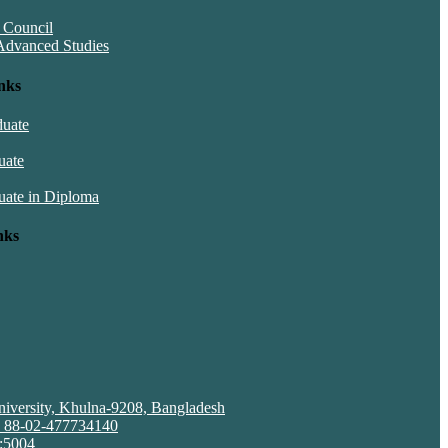
 Council
Advanced Studies
nks
duate
uate
uate in Diploma
nks
iversity, Khulna-9208, Bangladesh
: 88-02-477734140
:5004