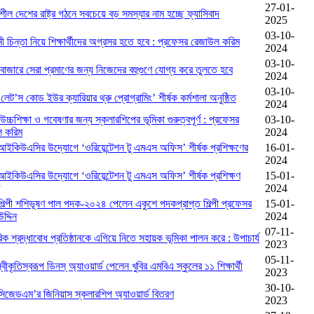
27-01-
ীল দেশের রাষ্ট্র গঠনে সবচেয়ে বড় সমস্যার নাম হচ্ছে ফ্যাসিবাদ
2025
03-10-
ী চিন্তা নিয়ে শিক্ষার্থীদের অগ্রসর হতে হবে : প্রফেসর রেজাউল করিম
2024
03-10-
 বাজারে সেরা প্রমাণের জন্য নিজেদের বহুগুণে যোগ্য করে তুলতে হবে
2024
03-10-
‘লেট’স কোড ইউর ক্যারিয়ার থ্রু প্রোগ্রামিং’ শীর্ষক কর্মশালা অনুষ্ঠিত
2024
উচ্চশিক্ষা ও গবেষণার জন্য স্কলারশিপের ভূমিকা গুরুত্বপূর্ণ : প্রফেসর
03-10-
ল করিম
2024
 আইকিউএসির উদ্যোগে ‘ওরিয়েন্টেশন টু এমএস অফিস’ শীর্ষক প্রশিক্ষণের
16-01-
2024
 আইকিউএসির উদ্যোগে ‘ওরিয়েন্টেশন টু এমএস অফিস’ শীর্ষক প্রশিক্ষণ
15-01-
2024
 শিল্পী শশিভূষণ পাল পদক-২০২৪ পেলেন একুশে পদকপ্রাপ্ত শিল্পী প্রফেসর
15-01-
দ্দিন
2024
07-11-
িক শ্রদ্ধাবোধ প্রতিষ্ঠানকে এগিয়ে নিতে সহায়ক ভূমিকা পালন করে : উপাচার্য
2023
05-11-
্বীকৃতিস্বরূপ ডিনস্ অ্যাওয়ার্ড পেলেন খুবির এমবিএ স্কুলের ১১ শিক্ষার্থী
2023
30-10-
 সিজেডএম’র জিনিয়াস স্কলারশিপ অ্যাওয়ার্ড বিতরণ
2023