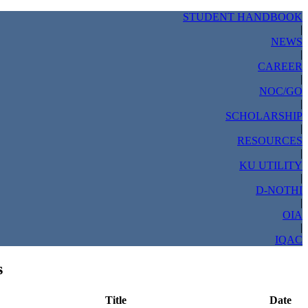
STUDENT HANDBOOK
|
NEWS
|
CAREER
|
NOC/GO
|
SCHOLARSHIP
|
RESOURCES
|
KU UTILITY
|
D-NOTHI
|
OIA
|
IQAC
s
Title
Date