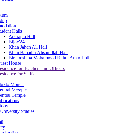
a
sium
ship
odation
tudent Halls
Aparajita Hall
Bijoy'24
Khan Jahan Ali Hall
Khan Bahadur Ahsanullah Hall
Birshreshtha Mohammad Ruhul Amin Hall
uest House
esidence for Teachers and Officers
esidence for Staffs
ukto Monch
entral Mosque
entral Temple
blications
tions
University Studies
il
ity
ne Profile