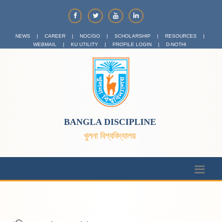
NEWS
|
CAREER
|
NOC/GO
|
SCHOLARSHIP
|
RESOURCES
|
WEBMAIL
|
KU UTILITY
|
PROFILE LOGIN
|
D-NOTHI
BANGLA DISCIPLINE
খুলনা বিশ্ববিদ্যালয়