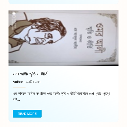
ওমর আলীঃ স্মৃতি ও কীর্তি
Author:-
তানভীর দুলাল
এম আবদুল আলীম সম্পাদিত ওমর আলীঃ স্মৃতি ও কীর্তি শিরোনামে ৫৬৪ পৃষ্ঠার গ্রন্থে
ষাট...
READ MORE