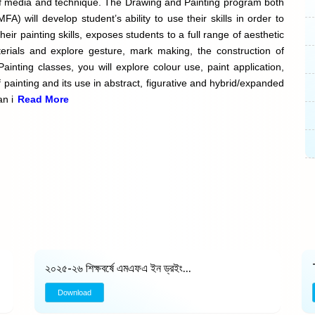
y of media and technique. The Drawing and Painting program both
A) will develop student’s ability to use their skills in order to
eir painting skills, exposes students to a full range of aesthetic
erials and explore gesture, mark making, the construction of
Painting classes, you will explore colour use, paint application,
 painting and its use in abstract, figurative and hybrid/expanded
an i
Read More
২০২৫-২৬ শিক্ষবর্ষে এমএফএ ইন ড্রইং...
Download