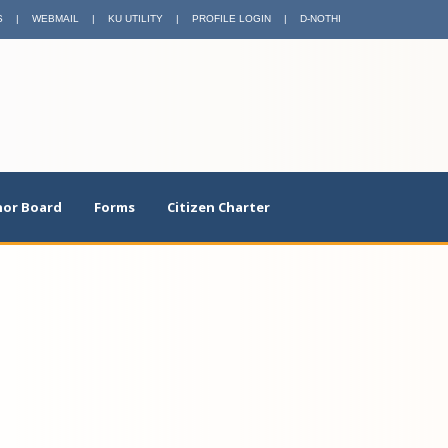
S
|
WEBMAIL
|
KU UTILITY
|
PROFILE LOGIN
|
D-NOTHI
or Board
Forms
Citizen Charter