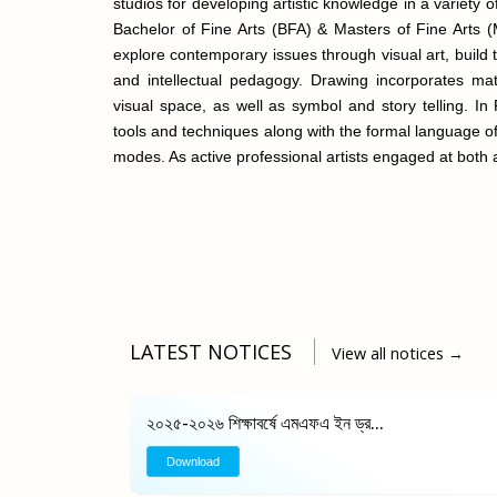
studios for developing artistic knowledge in a variet
Bachelor of Fine Arts (BFA) & Masters of Fine Arts (MF
explore contemporary issues through visual art, build th
and intellectual pedagogy. Drawing incorporates mat
visual space, as well as symbol and story telling. In 
tools and techniques along with the formal language of
modes. As active professional artists engaged at both 
LATEST NOTICES
View all notices →
২০২৫-২০২৬ শিক্ষাবর্ষে এমএফএ ইন ড্র...
Download