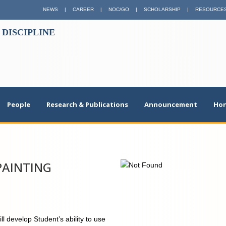
NEWS
|
CAREER
|
NOC/GO
|
SCHOLARSHIP
|
RESOURCE
 DISCIPLINE
People
Research & Publications
Announcement
Hon
PAINTING
l develop Student’s ability to use