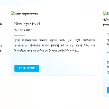
d
থিসিস অনুদান বিতরণ
24 / 06 / 2026
ব
প
খুলনা বিশ্ববিদ্যালয়ের চারুকলা স্কুলের ড্রইং এন্ড পেইন্টিং ডিসিপ্লিনের
ত
২০২৪-২০২৫ শিক্ষাবর্ষের বিএফএ (সম্মান) ৪র্থ বর্ষ (২২ ব্যাচ) টার্ম-১ এর
িত
শিক্ষার্র্থীদের জন্য স্নাতক/স্নাতক (সম্মান) শ্রেনীর থিসিস অন...
ক,
2
খ
চ
READ MORE
প