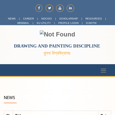
NEWS
|
CAREER
|
NOC/GO
|
SCHOLARSHIP
|
RESOURCES
|
WEBMAIL
|
KU UTILITY
|
PROFILE LOGIN
|
D-NOTHI
DRAWING AND PAINTING DISCIPLINE
খুলনা বিশ্ববিদ্যালয়
NEWS