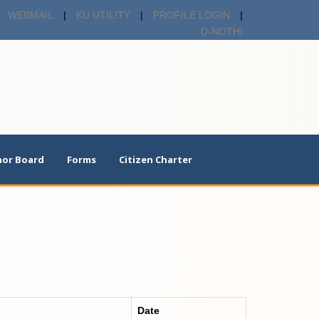
WEBMAIL
|
KU UTILITY
|
PROFILE LOGIN
|
D-NOTHI
or Board
Forms
Citizen Charter
Date