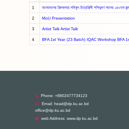
1
বাংলাদেশের শিল্পকলায় পথিকৃৎ চিত্রশিল্পী শশিভূষণ পালের ১৪৮তম জন্মব
2
MoU Presentation
3
Artist Talk
Artist Talk
4
BFA 1st Year (23 Batch) IQAC Workshop
BFA 1
Phone: +8802477734123
Email: head@dp.ku.ac.bd
office@dp.ku.ac.bd
web Address: www.dp.ku.ac.bd