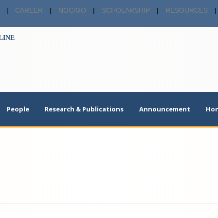
|
CAREER
|
NOC/GO
|
SCHOLARSHIP
|
RESOURCES
|
LINE
People
Research & Publications
Announcement
Hon