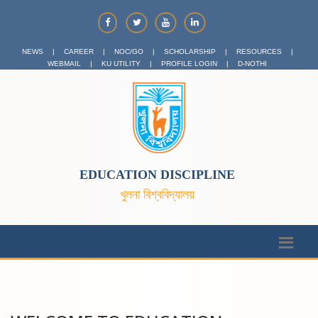
NEWS
|
CAREER
|
NOC/GO
|
SCHOLARSHIP
|
RESOURCES
|
WEBMAIL
|
KU UTILITY
|
PROFILE LOGIN
|
D-NOTHI
EDUCATION DISCIPLINE
খুলনা বিশ্ববিদ্যালয়