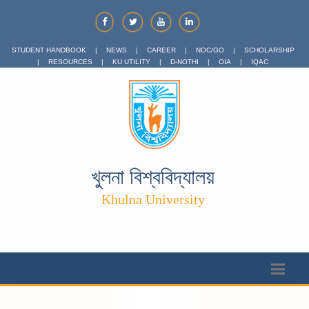
STUDENT HANDBOOK
|
NEWS
|
CAREER
|
NOC/GO
|
SCHOLARSHIP
|
RESOURCES
|
KU UTILITY
|
D-NOTHI
|
OIA
|
IQAC
খুলনা বিশ্ববিদ্যালয়
Khulna University