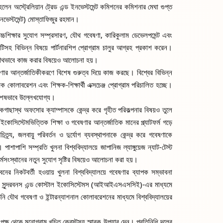
হলেন অস্ট্রেলিয়ান ট্রেড এন্ড ইনভেস্টমেন্ট কমিশনের কমিশনার মেঘা গুপ্ত 
ইনভেস্টমেন্ট) মোস্তাফিজুর রহমান।
 উচ্চশিক্ষার সুযোগ সম্প্রসারণ, যৌথ গবেষণা, কারিকুলাম ডেভেলপমেন্ট এবং 
িটিসহ বিভিন্ন বিষয়ে পার্টনারশিপ প্রোগ্রাম চালুর আগ্রহ প্রকাশ করেন। 
য়ে যৌথভাবে কাজ করার বিষয়েও আলোচনা হয়।
ষণার আন্তর্জাতিকীকরণে বিশেষ গুরুত্ব দিয়ে কাজ করছে। বিশ্বের বিভিন্ন 
ক কোলাবরেশন এবং শিক্ষক-শিক্ষার্থী এক্সচেঞ্জ প্রোগ্রাম পরিচালিত হচ্ছে। 
 বিশেষভাবে উল্লেখযোগ্য।
গাছাস্থ অফসোর ক্যাম্পাসকে কেন্দ্র করে গৃহীত পরিকল্পনার বিষয়ও তুলে 
ইকোসিস্টেমভিত্তিক শিক্ষা ও গবেষণার আন্তর্জাতিক মানের প্ল্যাটফর্ম গড়ে 
্য, জলবায়ু পরিবর্তন ও দুর্যোগ ব্যবস্থাপনাকে কেন্দ্র করে গবেষণাকে 
পাশি সম্প্রতি খুলনা বিশ্ববিদ্যালয়ে জাপানিজ ল্যাঙ্গুয়েজ ন্যাট-টেস্ট 
 কর্মসংস্থানের নতুন সুযোগ সৃষ্টির বিষয়েও আলোচনা করা হয়।
ের নিকটবর্তী হওয়ায় খুলনা বিশ্ববিদ্যালয়ে গবেষণার ব্যাপক সম্ভাবনা 
দ্য সুন্দরবনস এন্ড কোস্টাল ইকোসিস্টেমস (আইআইএসএসসিই)-এর মাধ্যমে 
নি যৌথ গবেষণা ও ইন্টারন্যাশনাল কোলাবরেশনের মাধ্যমে বিশ্ববিদ্যালয়ের 
 পক্ষ থেকে মনোগ্রাম খচিত ক্রেস্টসহ স্মারক উপহার দেন। প্রতিনিধি দলের 