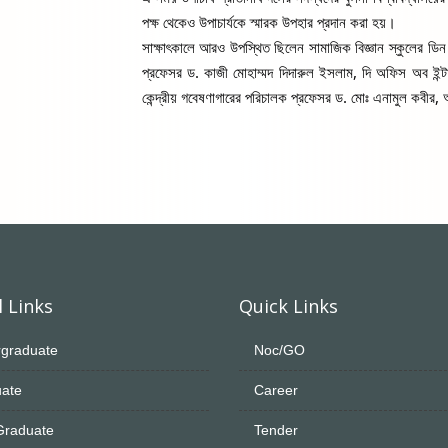
পক্ষ থেকেও উপাচার্যকে স্মারক উপহার প্রদান করা হয়।
সাক্ষাৎকালে আরও উপস্থিত ছিলেন সামাজিক বিজ্ঞান স্কুলের ডিন 
প্রফেসর ড. কাজী মোহাম্মদ দিদারুল ইসলাম, দি অফিস অব ইন্ট
কেন্দ্রীয় গবেষণাগারের পরিচালক প্রফেসর ড. মোঃ এনামুল কবীর
 Links
Quick Links
graduate
Noc/GO
ate
Career
Graduate
Tender