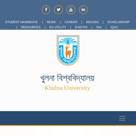
STUDENT HANDBOOK
|
NEWS
|
CAREER
|
NOC/GO
|
SCHOLARSHIP
|
RESOURCES
|
KU UTILITY
|
D-NOTHI
|
OIA
|
IQAC
খুলনা বিশ্ববিদ্যালয়
Khulna University