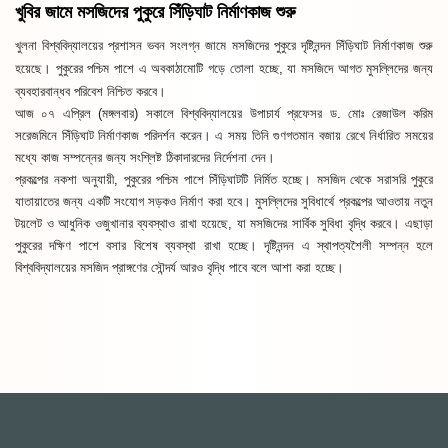
খুবির জামে মসজিদের পুকুরে সিঁড়িঘাট নির্মাণকাজ শুরু
খুলনা বিশ্ববিদ্যালয়ের প্রশাসন ভবন সংলগ্ন জামে মসজিদের পুকুরে দৃষ্টিনন্দন সিঁড়িঘাট নির্মাণকাজ শুরু
হয়েছে। পুকুরের পশ্চিম পাশে এ অবকাঠামোটি গড়ে তোলা হচ্ছে, যা মসজিদে আগত মুসল্লিদের জন্য
ব্যবহারবান্ধব পরিবেশ নিশ্চিত করবে।
আজ ০৭ এপ্রিল (মঙ্গলবার) সকালে বিশ্ববিদ্যালয়ের উপাচার্য প্রফেসর ড. মোঃ রেজাউল করিম
সরেজমিনে সিঁড়িঘাট নির্মাণকাজ পরিদর্শন করেন। এ সময় তিনি গুণগতমান বজায় রেখে নির্ধারিত সময়ের
মধ্যে কাজ সম্পন্নের জন্য সংশ্লিষ্ট ঠিকাদারদের নির্দেশনা দেন।
প্রকল্পের নকশা অনুযায়ী, পুকুরের পশ্চিম পাশে সিঁড়িঘাটটি নির্মিত হচ্ছে। মসজিদ থেকে সরাসরি পুকুরে
যাতায়াতের জন্য একটি সংযোগ সড়কও নির্মাণ করা হবে। মুসল্লিদের সুবিধার্থে প্রকল্পের আওতায় নতুন
টয়লেট ও আধুনিক ওজুখানার ব্যবস্থাও রাখা হয়েছে, যা মসজিদের সার্বিক সুবিধা বৃদ্ধি করবে। এছাড়া
পুকুরের দক্ষিণ পাশে বসার বিশেষ ব্যবস্থা রাখা হচ্ছে। দৃষ্টিনন্দন এ স্থাপত্যশৈলী সম্পন্ন হলে
বিশ্ববিদ্যালয়ের মসজিদ প্রাঙ্গণের সৌন্দর্য আরও বৃদ্ধি পাবে বলে আশা করা হচ্ছে।