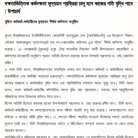
দক্ষতাভিত্তিক কর্মদক্ষতা মূল্যায়ন প্রক্রিয়া চালু হলে কাজের গতি বৃদ্ধি পাবে
: উপাচার্য
খুবিতে কর্মকর্তা-কর্মচারীদের মূল্যায়ন শীর্ষক কর্মশালা অনুষ্ঠিত
খুলনা বিশ্ববিদ্যালয়ে ইনস্টিটিউশনাল কোয়ালিটি অ্যাসুরেন্স সেল (আইকিউএসি) এর উদ্যোগে ‘স্কিল-
বেইজড পারফরম্যান্স অ্যাসেসমেন্ট ফর নন-একাডেমিক অফিসার এন্ড স্টাফ’ শীর্ষক কর্মশালা অনুষ্ঠিত
হয়েছে। ২৫ ফেব্রুয়ারি (বুধবার) দুপুর ২টায় সাংবাদিক লিয়াকত আলী মিলনায়তনে আয়োজিত এ
কর্মশালার উদ্বোধনী অনুষ্ঠানে প্রধান অতিথি হিসেবে বক্তব্য রাখেন উপাচার্য প্রফেসর ড. মোঃ রেজাউল
করিম।
এ সময় তিনি বলেন, বিশ্ববিদ্যালয়ের সামগ্রিক সেবার মান উন্নয়নে কর্মকর্তা ও কর্মচারীদের দক্ষতা,
জবাবদিহিতা এবং কর্মনিষ্ঠা অত্যন্ত গুরুত্বপূর্ণ। দক্ষতাভিত্তিক কর্মদক্ষতা মূল্যায়ন প্রক্রিয়া চালু হলে
কাজের স্বচ্ছতা ও কার্যকারিতা বৃদ্ধি পাবে এবং প্রাতিষ্ঠানিক সক্ষমতা আরও সুদৃঢ় হবে। তিনি আরও
বলেন, সকল কর্মকর্তা-কর্মচারীর কম্পিউটার দক্ষতা বৃদ্ধি করা প্রয়োজন। সময়ের সঙ্গে প্রযুক্তিগত
পরিবর্তনের সাথে নিজেদের মানিয়ে নিতে হবে।
বিশেষ অতিথি হিসেবে বক্তব্য রাখেন উপ-উপাচার্য প্রফেসর ড. মোঃ হারুনর রশীদ খান। তিনি বলেন,
কর্মকর্তা-কর্মচারীদের পদ আপগ্রেডেশনের জন্য পরীক্ষা পদ্ধতি চালু করা হয়েছে। আপগ্রেডেশন হলে
দায়িত্ব ও কাজের পরিধি বৃদ্ধি পায়। এ ক্ষেত্রে পরীক্ষা পদ্ধতির মাধ্যমে নিজেদের দক্ষতা যাচাইয়ের
সুযোগ তৈরি হয়। তিনি বিশ্ববিদ্যালয়ের আইন ও বিধি-বিধান সম্পর্কে অবগত থেকে তা মেনে চলার
আহ্বান জানান।
আইকিউএসি’র পরিচালক প্রফেসর ড. মোঃ মোস্তাফিজুর রহমান এর সভাপতিত্বে বিশেষ অতিথি হিসেবে