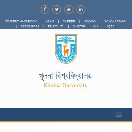
STUDENT HANDBOOK
|
NEWS
|
CAREER
|
NOC/GO
|
SCHOLARSHIP
|
RESOURCES
|
KU UTILITY
|
D-NOTHI
|
OIA
|
IQAC
খুলনা বিশ্ববিদ্যালয়
Khulna University