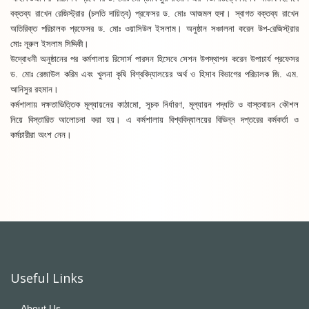
বক্তব্য রাখেন রেজিস্ট্রার (চলতি দায়িত্ব) প্রফেসর ড. মোঃ আজমল হুদা। স্বাগত বক্তব্য রাখেন
অতিরিক্ত পরিচালক প্রফেসর ড. মোঃ ওয়াসিউল ইসলাম। অনুষ্ঠান সঞ্চালনা করেন উপ-রেজিস্ট্রার
মোঃ নূরুল ইসলাম সিদ্দিকী।
উদ্বোধনী অনুষ্ঠানের পর কর্মশালায় রিসোর্স পারসন হিসেবে সেশন উপস্থাপন করেন উপাচার্য প্রফেসর
ড. মোঃ রেজাউল করিম এবং খুলনা কৃষি বিশ্ববিদ্যালয়ের অর্থ ও হিসাব বিভাগের পরিচালক জি. এম.
আনিসুর রহমান।
কর্মশালায় দক্ষতাভিত্তিক মূল্যায়নের কাঠামো, সূচক নির্ধারণ, মূল্যায়ন পদ্ধতি ও বাস্তবায়ন কৌশল
নিয়ে বিস্তারিত আলোচনা করা হয়। এ কর্মশালায় বিশ্ববিদ্যালয়ের বিভিন্ন দপ্তরের কর্মকর্তা ও
কর্মচারীরা অংশ নেন।
Useful Links
About Us