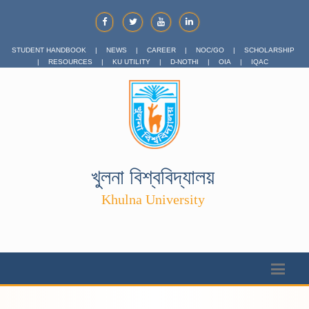
STUDENT HANDBOOK
|
NEWS
|
CAREER
|
NOC/GO
|
SCHOLARSHIP
|
RESOURCES
|
KU UTILITY
|
D-NOTHI
|
OIA
|
IQAC
খুলনা বিশ্ববিদ্যালয়
Khulna University