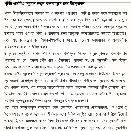
খুবির এমবিএ স্কুলে নতুন কনফারেন্স রুম উদ্বোধন
খুলনা বিশ্ববিদ্যালয়ের ব্যবস্থাপনা ও ব্যবসায় প্রশাসন (এমবিএ) স্কুলে নতুন কনফারেন্স রুম
উদ্বোধন করা হয়েছে। আজ ০৯ সেপ্টেম্বর (মঙ্গলবার দুপুরে ফিতা কেটে নতুন এই কনফারেন্স
রুম উদ্বোধন করেন উপাচার্য প্রফেসর ড. মোঃ রেজাউল করিম। এসময় সংক্ষিপ্ত বক্তব্যে
উপাচার্য বলেন, গুণগত শিক্ষা ও গবেষণার জন্য আধুনিক অবকাঠামোগত সহায়তা অপরিহার্য।
নতুন এই কনফারেন্স রুম শিক্ষক-শিক্ষার্থীদের জ্ঞানচর্চা, গবেষণা উপস্থাপনা ও একাডেমিক
কার্যক্রমকে আরও গতিশীল করবে।
উদ্বোধনী অনুষ্ঠানে বিশেষ অতিথি হিসেবে উপস্থিত ছিলেন বিশ্ববিদ্যালয়ের উপ-উপাচার্য
প্রফেসর ড. মোঃ হারুনর রশীদ খান ও ট্রেজারার প্রফেসর ড. মোঃ নূরুন্নবী। সভাপতিত্ব
করেন ব্যবস্থাপনা ও ব্যবসায় প্রশাসন স্কুলের ডিন প্রফেসর ড. মোঃ নূর আলম।
এসময় আইন স্কুলের ডিন (ভারপ্রাপ্ত) প্রফেসর শেখ মাহমুদুল হাসান, হিউম্যান রিসোর্স এন্ড
ম্যানেজমেন্ট ডিসিপ্লিন প্রধান মোঃ মেহেদী হাসান, খানজাহান আলী হলের প্রভোস্ট প্রফেসর ড.
মোঃ খসরুল আলম, খান বাহাদুর আহছানউল্লা হলের প্রভোস্ট প্রফেসর শরিফ মোহাম্মদ খান,
দি অফিস অব ইন্টারন্যাশনাল অ্যাফেয়ার্সের পরিচালক প্রফেসর ড. মোঃ আশিক উর রহমানসহ
সংশ্লিষ্ট স্কুলভুক্ত ডিসিপ্লিনসমূহের শিক্ষকবৃন্দ উপস্থিত ছিলেন।
পরে নতুন উদ্বোধনকৃত কনফারেন্স রুমে ‘ইন্ডাস্ট্রি একাডেমিয়া কোলাবরেশন: পাথওয়েস টু
ইনোভেশন এন্ড নলেজ ট্রান্সফার’ শীর্ষক লেকচার সিরিজ অনুষ্ঠিত হয়। লেকচার সিরিজে রিসোর্স
পারসন হিসেবে আলোচনা করেন বিশ্ববিদ্যালয়ের ট্রেজারার প্রফেসর ড. মোঃ নূরুন্নবী এবং
বায়োটেকনোলজি এন্ড জেনেটিক ইঞ্জিনিয়ারিং ডিসিপ্লিন প্রধান প্রফেসর ড. মোঃ মুরছালীন