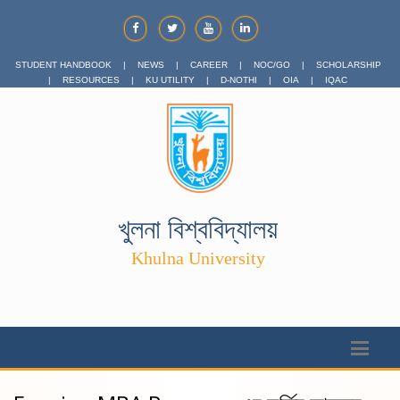
STUDENT HANDBOOK
|
NEWS
|
CAREER
|
NOC/GO
|
SCHOLARSHIP
|
RESOURCES
|
KU UTILITY
|
D-NOTHI
|
OIA
|
IQAC
খুলনা বিশ্ববিদ্যালয়
Khulna University