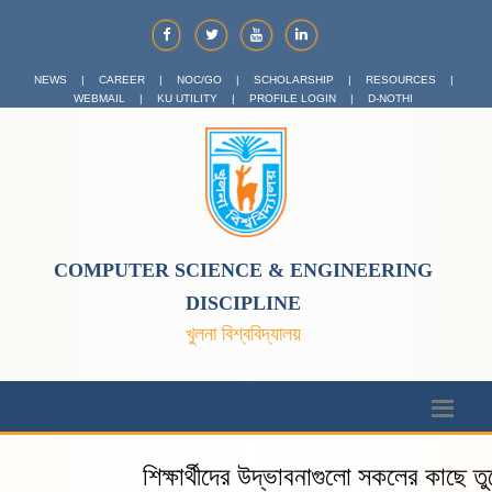
NEWS
|
CAREER
|
NOC/GO
|
SCHOLARSHIP
|
RESOURCES
|
WEBMAIL
|
KU UTILITY
|
PROFILE LOGIN
|
D-NOTHI
COMPUTER SCIENCE & ENGINEERING
DISCIPLINE
খুলনা বিশ্ববিদ্যালয়
শিক্ষার্থীদের উদ্ভাবনাগুলো সকলের কাছে তু