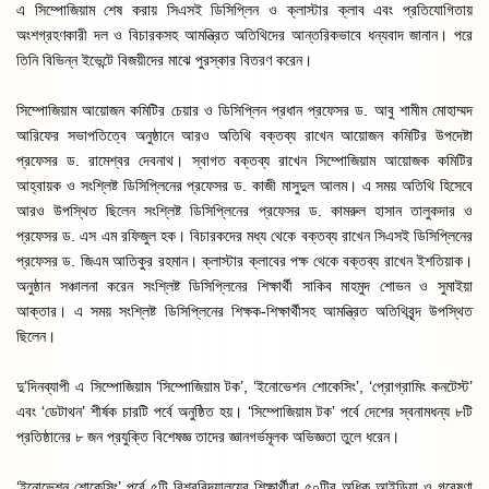
এ সিম্পোজিয়াম শেষ করায় সিএসই ডিসিপ্লিন ও ক্লাস্টার ক্লাব এবং প্রতিযোগিতায়
অংশগ্রহণকারী দল ও বিচারকসহ আমন্ত্রিত অতিথিদের আন্তরিকভাবে ধন্যবাদ জানান। পরে
তিনি বিভিন্ন ইভেন্টে বিজয়ীদের মাঝে পুরস্কার বিতরণ করেন।
সিম্পোজিয়াম আয়োজন কমিটির চেয়ার ও ডিসিপ্লিন প্রধান প্রফেসর ড. আবু শামীম মোহাম্মদ
আরিফের সভাপতিত্বে অনুষ্ঠানে আরও অতিথি বক্তব্য রাখেন আয়োজন কমিটির উপদেষ্টা
প্রফেসর ড. রামেশ্বর দেবনাথ। স্বাগত বক্তব্য রাখেন সিম্পোজিয়াম আয়োজক কমিটির
আহ্বায়ক ও সংশ্লিষ্ট ডিসিপ্লিনের প্রফেসর ড. কাজী মাসুদুল আলম। এ সময় অতিথি হিসেবে
আরও উপস্থিত ছিলেন সংশ্লিষ্ট ডিসিপ্লিনের প্রফেসর ড. কামরুল হাসান তালুকদার ও
প্রফেসর ড. এস এম রফিজুল হক। বিচারকদের মধ্য থেকে বক্তব্য রাখেন সিএসই ডিসিপ্লিনের
প্রফেসর ড. জিএম আতিকুর রহমান। ক্লাস্টার ক্লাবের পক্ষ থেকে বক্তব্য রাখেন ইশতিয়াক।
অনুষ্ঠান সঞ্চালনা করেন সংশ্লিষ্ট ডিসিপ্লিনের শিক্ষার্থী সাকিব মাহমুদ শোভন ও সুমাইয়া
আক্তার। এ সময় সংশ্লিষ্ট ডিসিপ্লিনের শিক্ষক-শিক্ষার্থীসহ আমন্ত্রিত অতিথিবৃন্দ উপস্থিত
ছিলেন।
দু’দিনব্যাপী এ সিম্পোজিয়াম ‘সিম্পোজিয়াম টক’, ‘ইনোভেশন শোকেসিং’, ‘প্রোগ্রামিং কনটেস্ট’
এবং ‘ডেটাথন’ শীর্ষক চারটি পর্বে অনুষ্ঠিত হয়। ‘সিম্পোজিয়াম টক’ পর্বে দেশের স্বনামধন্য ৮টি
প্রতিষ্ঠানের ৮ জন প্রযুক্তি বিশেষজ্ঞ তাদের জ্ঞানগর্ভমূলক অভিজ্ঞতা তুলে ধরেন।
‘ইনোভেশন শোকেসিং’ পর্বে ৫টি বিশ্ববিদ্যালয়ের শিক্ষার্থীরা ৫০টির অধিক আইডিয়া ও গবেষণা