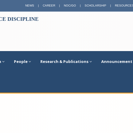
NEWS
|
CAREER
|
NOC/GO
|
SCHOLARSHIP
|
RESOURCE
E DISCIPLINE
n
People
Research & Publications
Announcement