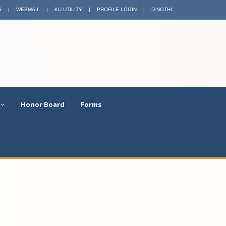
S
|
WEBMAIL
|
KU UTILITY
|
PROFILE LOGIN
|
D-NOTHI
Honor Board
Forms